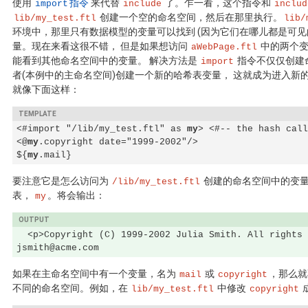
使用
指令
来代替
了。乍一看，这个指令和
import
include
includ
创建一个空的命名空间，然后在那里执行。
lib/my_test.ftl
lib/
环境中，那里只有数据模型的变量可以找到 (因为它们在哪儿都是可见
量。现在来看这很不错， 但是如果想访问
中的两个变
aWebPage.ftl
能看到其他命名空间中的变量。 解决方法是
指令不仅仅创建
import
者(本例中的主命名空间)创建一个新的哈希表变量， 这就成为进入新
就像下面这样：
<#import "/lib/my_test.ftl" as 
my
> <#-- the hash call
<@
my
.copyright date="1999-2002"/>

${
my
.mail}
要注意它是怎么访问为
创建的命名空间中的变
/lib/my_test.ftl
表，
。将会输出：
my
  <p>Copyright (C) 1999-2002 Julia Smith. All rights 
jsmith@acme.com
如果在主命名空间中有一个变量，名为
或
，那么就
mail
copyright
不同的命名空间。例如，在
中修改
lib/my_test.ftl
copyright