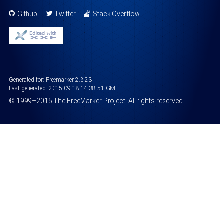
Github
Twitter
Stack Overflow
Generated for: Freemarker 2.3.23
Last generated:
2015-09-18 14:38:51 GMT
©
1999
–2015
The FreeMarker Project
. All rights reserved.