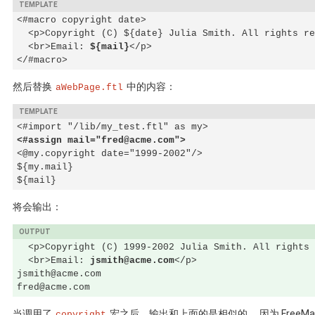
<#macro copyright date>

  <p>Copyright (C) ${date} Julia Smith. All rights re
  <br>Email: 
${mail}
</p>

</#macro>
然后替换
中的内容：
aWebPage.ftl
<#assign mail="fred@acme.com">
<@my.copyright date="1999-2002"/>

${my.mail}

${mail}
将会输出：
  <p>Copyright (C) 1999-2002 Julia Smith. All rights 
  <br>Email: 
jsmith@acme.com
</p>

jsmith@acme.com

fred@acme.com
当调用了
宏之后，输出和上面的是相似的， 因为 FreeMa
copyright