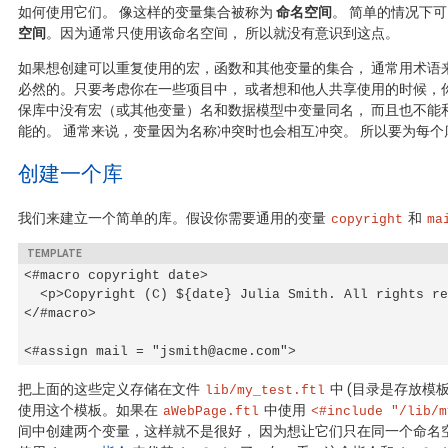
如何使用它们。 像这样的变量集合被称为
命名空间
。 简单的情况下
空间
。因为通常只使用该命名空间， 所以就没有意识到这点。
如果想创建可以重复使用的宏，函数和其他变量的集合， 通常用术语
必然的。只要考虑你在一些项目中， 或者想和他人共享使用的时候，
保库中没有宏（或其他变量）名和数据模型中变量同名， 而且也不能
能的。 通常来说，变量因为名称冲突时也会相互冲突。 所以要为每
创建一个库
我们来建立一个简单的库。假设你需要通用的变量
和
copyright
ma
<#macro copyright date>

  <p>Copyright (C) ${date} Julia Smith. All rights re
</#macro>

<#assign mail = "jsmith@acme.com">
把上面的这些定义存储在文件
中 (目录是存放模
lib/my_test.ftl
使用这个模板。如果在
中使用
aWebPage.ftl
<#include "/lib/m
间中创建两个变量，这样就不是很好， 因为想让它们只在同一个命名空间''My 