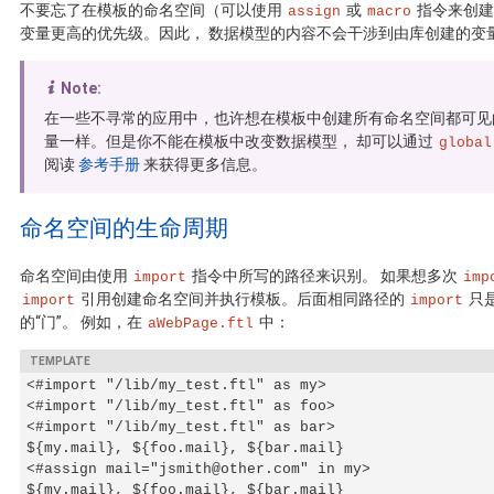
不要忘了在模板的命名空间（可以使用
或
指令来创建
assign
macro
变量更高的优先级。因此， 数据模型的内容不会干涉到由库创建的变
Note:
在一些不寻常的应用中，也许想在模板中创建所有命名空间都可见
量一样。但是你不能在模板中改变数据模型， 却可以通过
global
阅读
参考手册
来获得更多信息。
命名空间的生命周期
命名空间由使用
指令中所写的路径来识别。 如果想多次
import
imp
引用创建命名空间并执行模板。后面相同路径的
只
import
import
的“门”。 例如，在
中：
aWebPage.ftl
<#import "/lib/my_test.ftl" as my>

<#import "/lib/my_test.ftl" as foo>

<#import "/lib/my_test.ftl" as bar>

${my.mail}, ${foo.mail}, ${bar.mail}

<#assign mail="jsmith@other.com" in my>

${my.mail}, ${foo.mail}, ${bar.mail}