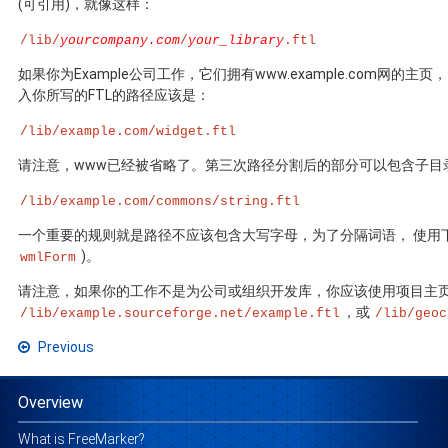
(可引用)，就像这样：
/lib/
yourcompany.com
/
your_library
.ftl
如果你为Example公司工作，它们拥有www.example.com网的
入你所写的FTL的路径应该是：
/lib/example.com/widget.ftl
请注意，www已经被省略了。第三次路径分割后的部分可以包含子目
/lib/example.com/commons/string.ftl
一个重要的规则就是路径不应该包含大写字母，为了分隔词语， 使用
)。
wmlForm
请注意，如果你的工作不是为公司或组织开发库，你应该使用项目主页
，或
/lib/example.sourceforge.net/example.ftl
/lib/geoc
Previous
Overview
What is FreeMarker?