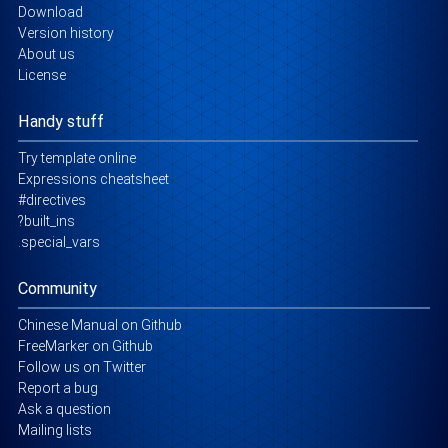
Download
Version history
About us
License
Handy stuff
Try template online
Expressions cheatsheet
#directives
?built_ins
.special_vars
Community
Chinese Manual on Github
FreeMarker on Github
Follow us on Twitter
Report a bug
Ask a question
Mailing lists