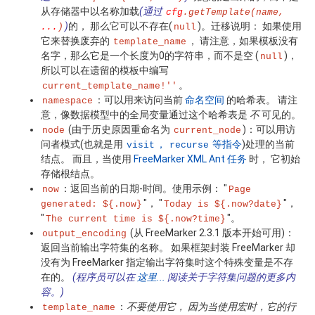
从存储器中以名称加载
(通过
cfg
.getTemplate(name,
)
的， 那么它可以不存在(
)。迁移说明： 如果使用
...
)
null
它来替换废弃的
， 请注意，如果模板没有
template_name
名字，那么它是一个长度为0的字符串，而不是空 (
)，
null
所以可以在遗留的模板中编写
。
current_template_name!''
：可以用来访问当前
命名空间
的哈希表。 请注
namespace
意，像数据模型中的全局变量通过这个哈希表是
不
可见的。
(由于历史原因重命名为
)：可以用访
node
current_node
问者模式(也就是用
，
等指令
)处理的当前
visit
recurse
结点。 而且，当使用
FreeMarker XML Ant 任务
时， 它初始
存储根结点。
：返回当前的日期-时间。使用示例： "
now
Page
"， "
"，
generated: ${.now}
Today is ${.now?date}
"
"。
The current time is ${.now?time}
(从 FreeMarker 2.3.1 版本开始可用)：
output_encoding
返回当前输出字符集的名称。 如果框架封装 FreeMarker 却
没有为 FreeMarker 指定输出字符集时这个特殊变量是不存
在的。
(程序员可以在
这里...
阅读关于字符集问题的更多内
容。)
：
不要使用它， 因为当使用宏时，它的行
template_name