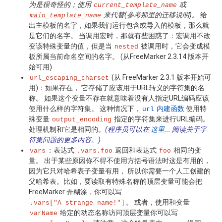
为是很奇怪的；使用
或
current_template_name
来代替(参考那里的迁移说明)。
给
main_template_name
出主模板的名字，如果我们运行包含或导入的模板，那么就
是它们的名字。 当调用宏时，那就有些困惑了：宏调用不改
变该特殊变量的值，但是当
被调用时，它会变成模
nested
板所属当前命名空间的名字。 (从FreeMarker 2.3.14 版本开
始可用)
(从 FreeMarker 2.3.1 版本开始可
url_escaping_charset
用)：如果存在， 它存储了应该用于URL转义的字符集的名
称。 如果这个变量不存在就意味着没有人指定URL编码应该
使用什么样的字符集。 这种情况下，
内建函数
使用特
url
殊变量
指定的字符集来进行URL编码。
output_encoding
处理机制和它是相同的。
(程序员可以在
这里...
阅读关于字
符集问题的更多内容。)
：表达式
返回和表达式
相同的变
vars
.vars.foo
foo
量。 出于某些原因你不得不使用方括号语法时这是有用的，
因为它只对哈希表子变量有用， 所以你需要一个人工创建的
父哈希表。比如，要读取有特殊名称的顶层变量可能会把
FreeMarker 弄糊涂，你可以写
。 或者，使用和变量
.vars["A strange name!"]
给定的动态名称访问顶层变量你可以写
varName