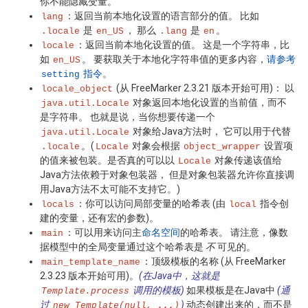
你不能隐藏变量。
：返回当前本地化设置的语言部分的值。 比如
lang
是
， 那么
是
。
.locale
en_US
.lang
en
：返回当前本地化设置的值。 这是一个字符串，比
locale
如
。 要获取关于本地化字符串值的更多内容，
请参考
en_US
指令
。
setting
(从 FreeMarker 2.3.21 版本开始可用)： 以
locale_object
对象返回本地化设置的当前值，而不
java.util.Locale
是字符串。 也就是说，当你想要传递一个
对象给Java方法时， 它可以用于代替
java.util.Locale
。(
对象会根据
设置项
.locale
Locale
object_wrapper
的值来被包装。是否真的可以以
对象传递该值给
Locale
Java方法依赖于对象包装器， 但是对象包装器允许你直接调
用Java方法不太可能不支持它。)
：你可以访问局部变量的哈希表 (由
指令创
locals
local
建的变量，还有宏的参数)。
：可以用来访问主
命名空间
的哈希表。 请注意，像数
main
据模型中的全局变量通过这个哈希表是
不
可见的。
：顶级模板的名称 (从 FreeMarker
main_template_name
2.3.23 版本开始可用)。
(在Java中，这就是
调用的模板)
如果模板是在Java中
(通
Template.process
过
)
动态创建出来的，而不是
new Template(null,
...
)