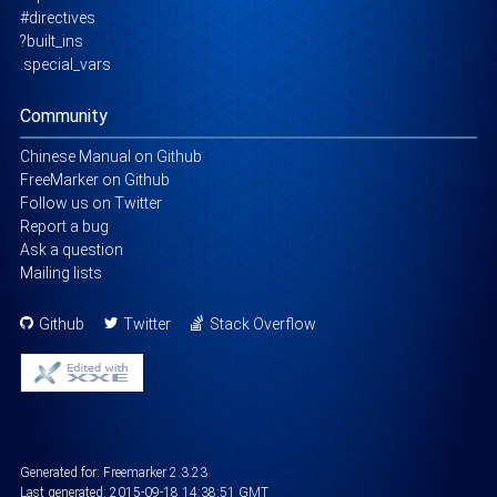
#directives
?built_ins
.special_vars
Community
Chinese Manual on Github
FreeMarker on Github
Follow us on Twitter
Report a bug
Ask a question
Mailing lists
Github
Twitter
Stack Overflow
Generated for: Freemarker 2.3.23
Last generated:
2015-09-18 14:38:51 GMT