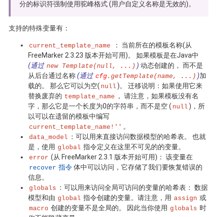
分的标识符强制使用驼峰格式 (用户自定义名称是无效的)。
支持的特殊变量有：
： 当前所在的模板名称(从
current_template_name
FreeMarker 2.3.23 版本开始可用)。 如果模板是在Java中
(通过
)
动态创建的， 而不是
new Template(null,
...
)
从后台通过名称
(通过
)
加
cfg
.getTemplate(name,
...
)
载的。 那么它可以为空(
)。 迁移说明：如果使用它来
null
替换废弃的
， 请注意，如果模板没有名
template_name
字，那么它是一个长度为0的字符串，而不是空 (
)，所
null
以可以在遗留的模板中编写
。
current_template_name!''
：可以用来直接访问数据模型的哈希表。 也就
data_model
是，使用
指令定义在这里不可见的的变量。
global
(从 FreeMarker 2.3.1 版本开始可用)： 该变量在
error
指令
体中可以访问，它存储了我们要恢复错误的
recover
信息。
：可以用来访问全局可访问的变量的哈希表： 数据
globals
模型和由
指令创建的变量。请注意，用
或
global
assign
创建的变量不是全局的。 因此当你使用
时
macro
globals