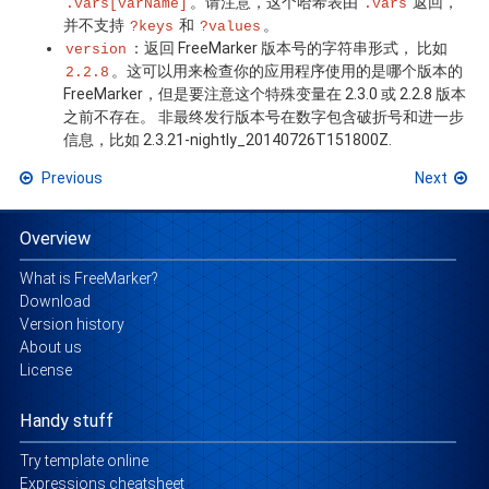
。请注意，这个哈希表由
返回，
.vars[varName]
.vars
并不支持
和
。
?keys
?values
：返回 FreeMarker 版本号的字符串形式， 比如
version
。这可以用来检查你的应用程序使用的是哪个版本的
2.2.8
FreeMarker，但是要注意这个特殊变量在 2.3.0 或 2.2.8 版本
之前不存在。 非最终发行版本号在数字包含破折号和进一步
信息，比如 2.3.21-nightly_20140726T151800Z.
Previous
Next
Overview
What is FreeMarker?
Download
Version history
About us
License
Handy stuff
Try template online
Expressions cheatsheet