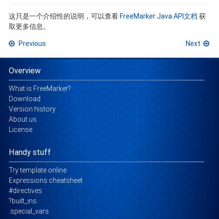
这只是一个介绍性的说明，可以查看
FreeMarker Java API文档
获
取更多信息。
Previous
Next
Overview
What is FreeMarker?
Download
Version history
About us
License
Handy stuff
Try template online
Expressions cheatsheet
#directives
?built_ins
.special_vars