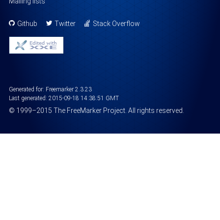
Mailing lists
Github
Twitter
Stack Overflow
Generated for: Freemarker 2.3.23
Last generated:
2015-09-18 14:38:51 GMT
©
1999
–2015
The FreeMarker Project
. All rights reserved.