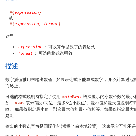
#{
expression
}
#{
expression
; 
format
}
这里：
： 可以算作是数字的表达式
expression
： 可选的格式说明符
format
描述
数字插值被用来输出数值。如果表达式不能算成数字， 那么计算过程
而终止。
可选的格式说明符指定了使用
语法显示的小数位数的最小
m
min
M
max
如，
表示"最少两位，最多5位小数位"。最小值和最大值说明符
m2M5
略。 如果仅指定最小值，那么最大值和最小值相等。如果仅指定最大
是0。
输出的小数点字符是国际化的(根据当前本地设置)，这表示它可能不