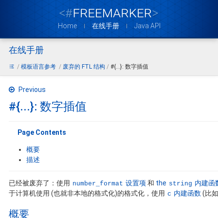
Home
在线手册
Java API
在线手册
模板语言参考
废弃的 FTL 结构
#{...}: 数字插值
Previous
#{...}: 数字插值
Page Contents
概要
描述
已经被废弃了：使用
设置项
和
the
内建函
number_format
string
于计算机使用 (也就非本地的格式化)的格式化，使用
内建函数
(比
c
概要