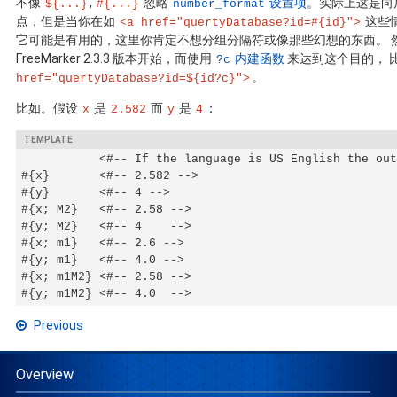
不像
,
忽略
设置项
。实际上这是向
${...}
#{...}
number_format
点，但是当你在如
这些
<a href="quertyDatabase?id=#{id}">
它可能是有用的，这里你肯定不想分组分隔符或像那些幻想的东西。 
FreeMarker 2.3.3 版本开始，而使用
内建函数
来达到这个目的， 
?c
。
href="quertyDatabase?id=${id?c}">
比如。假设
是
而
是
：
x
2.582
y
4
           <#-- If the language is US English the out
#{x}       <#-- 2.582 -->

#{y}       <#-- 4 -->

#{x; M2}   <#-- 2.58 -->

#{y; M2}   <#-- 4    -->

#{x; m1}   <#-- 2.6 -->

#{y; m1}   <#-- 4.0 -->

#{x; m1M2} <#-- 2.58 -->

#{y; m1M2} <#-- 4.0  -->
Previous
Overview