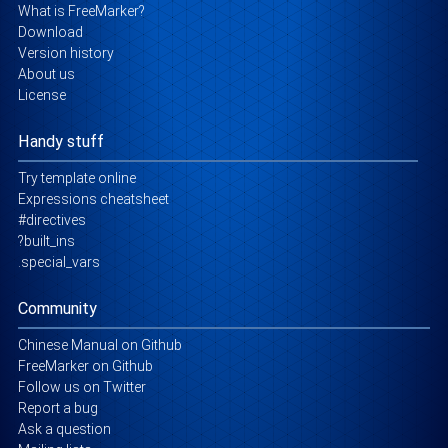
What is FreeMarker?
Download
Version history
About us
License
Handy stuff
Try template online
Expressions cheatsheet
#directives
?built_ins
.special_vars
Community
Chinese Manual on Github
FreeMarker on Github
Follow us on Twitter
Report a bug
Ask a question